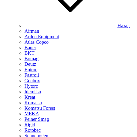
Назад
Airman
Arden Equipment
Atlas Сopco
Bauer
BKT
Bomag
Deutz
Epiroc
Fastroil
Genbox
Hytorc
Idemitsu
Kreat
Komatsu
Komatsu Forest
MEKA
Peiner Smag
Rigid
Rotobec
Sennebogen