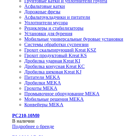
Грунтовые катки и уплотнители грунта
Асфальтовые катки
Дорожные фрезы
Асфальтоукладчики и питатели
Уплотнители мусора
Рециклеры и стабилизаторы
Установки для бурения
Мобильные универсальные буровые установки
Системы обработки суспензии
Грохот скальпирующий Kreat KSZ
Грохот продуктовый Kreat KS
Дробилка ударная Kreat KI
Дробилка конусная Kreat KC
Дробилка щековая Kreat KJ
Питатели MEKA
Дробилки MEKA
Грохоты MEKA
Промывочное оборудование MEKA
Мобильные решения MEKA
Конвейеры MEKA
PC210-10M0
В наличии
Подробнее о бренде