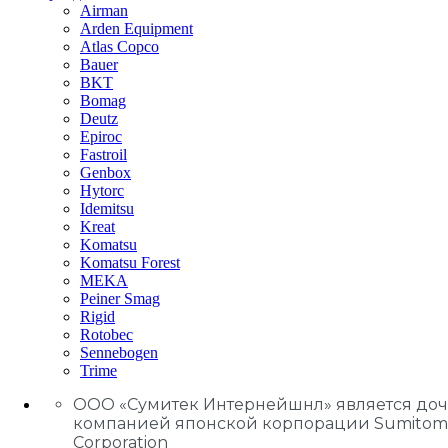
Airman
Arden Equipment
Atlas Сopco
Bauer
BKT
Bomag
Deutz
Epiroc
Fastroil
Genbox
Hytorc
Idemitsu
Kreat
Komatsu
Komatsu Forest
MEKA
Peiner Smag
Rigid
Rotobec
Sennebogen
Trime
ООО «Сумитек Интернейшнл» является до
компанией японской корпорации Sumitom
Corporation