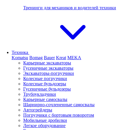
Тренинги для механиков и водителей техники
Техника
Komatsu
Bomag
Bauer
Kreat
MEKA
Карьерные экскаваторы
Гусеничные экскаваторы
Экскаваторы-погрузчики
Колесные погрузчики
Колесные бульдозеры
Гусеничные бульдозеры
Трубоукладчики
Карьерные самосвалы
Шарнирно-сочлененные cамосвалы
Автогрейдеры
Погрузчики с бортовым поворотом
Мобильные дробилки
Легкое оборудование