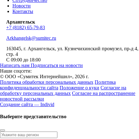
Сотрудничество
Новости
Контакты
Архангельск
+7 (8182) 65-79-83
Arkhangelsk@sumitec.ru
163045
, г.
Архангельск
,
ул. Кузнечихинский промузел, пр-д 4,
стр. 4
С 09:00 до 18:00
Написать нам
Подписаться на новости
Наши соцсети:
© ООО «Сумитек Интернейшнл», 2026 г.
Политика обработки персональных данных
Политика
конфиденциальности сайта
Положение о куки
Согласие на
обработку персональных данных
Согласие на распространение
новостной рассылки
Создание сайта — Individ
Выберите представительство