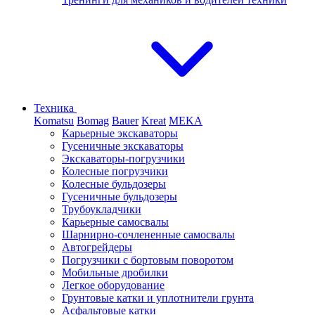
Техника
Komatsu
Bomag
Bauer
Kreat
MEKA
Карьерные экскаваторы
Гусеничные экскаваторы
Экскаваторы-погрузчики
Колесные погрузчики
Колесные бульдозеры
Гусеничные бульдозеры
Трубоукладчики
Карьерные самосвалы
Шарнирно-сочлененные cамосвалы
Автогрейдеры
Погрузчики с бортовым поворотом
Мобильные дробилки
Легкое оборудование
Грунтовые катки и уплотнители грунта
Асфальтовые катки