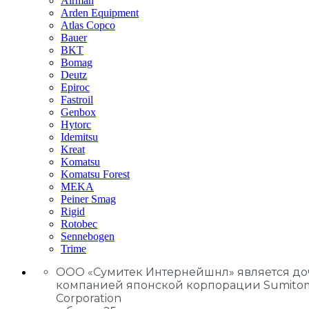
Airman
Arden Equipment
Atlas Сopco
Bauer
BKT
Bomag
Deutz
Epiroc
Fastroil
Genbox
Hytorc
Idemitsu
Kreat
Komatsu
Komatsu Forest
MEKA
Peiner Smag
Rigid
Rotobec
Sennebogen
Trime
ООО «Сумитек Интернейшнл» является д
компанией японской корпорации Sumito
Corporation