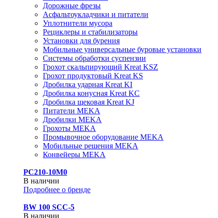
Дорожные фрезы
Асфальтоукладчики и питатели
Уплотнители мусора
Рециклеры и стабилизаторы
Установки для бурения
Мобильные универсальные буровые установки
Системы обработки суспензии
Грохот скальпирующий Kreat KSZ
Грохот продуктовый Kreat KS
Дробилка ударная Kreat KI
Дробилка конусная Kreat KC
Дробилка щековая Kreat KJ
Питатели MEKA
Дробилки MEKA
Грохоты MEKA
Промывочное оборудование MEKA
Мобильные решения MEKA
Конвейеры MEKA
PC210-10M0
В наличии
Подробнее о бренде
BW 100 SCC-5
В наличии