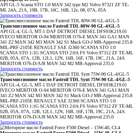
API GL-5 Scania STO 1:0 MAN 342 type M2 Volvo 97321 ZF TE-
ML 24A, 21А, 19В, 17В, 16С, 16B, 12e, 08, 07A, 05A
Запросить стоимость
Трансмиссионное масло Fastroil TDL 80W-90 GL-4/GL-5
API GL-4, GL-5, MT-1 DAF DETROIT DIESEL DFS93K219.01
IVECO MERITOR O-94 MERITOR O76-E MAN 341 GA1 MAN
341 Z2 MAN 342 M3 MAN 342 S1 Mack GO-J MB-Approval 235.8
MIL-PRF-2105E RENAULT SAE J2360 SCANIA STO 1:0
SCANIA STO 1:1G SCANIA STO 2:0A FS Volvo 97312 ZF TE-ML
02B, 05A, 07A, 12B, 12L1, 12N, 16B, 16F, 17B, 19C, 21A, 24A
MERITOR O76-D/A/B MAN 342 M2 MB-Approval 235.0
Запросить стоимость
Трансмиссионное масло Fastroil TDL Synt 75W-90 GL-4/GL-5
API GL-4, GL-5, MT-1 DAF DETROIT DIESEL DFS93K219.01
IVECO MERITOR O-94 MERITOR O76-E MAN 341 GA1 MAN
341 Z2 MAN 342 M3 MAN 342 S1 Mack GO-J MB-Approval 235.8
MIL-PRF-2105E RENAULT SAE J2360 SCANIA STO 1:0
SCANIA STO 1:1G SCANIA STO 2:0A FS Volvo 97312 ZF TE-ML
02B, 05A, 07A, 12B, 12L1, 12N, 16B, 16F, 17B, 19C, 21A, 24A
MERITOR O76-D/A/B MAN 342 M2 MB-Approval 235.0
Запросить стоимость
Моторное масло Fastroil Force F500 Diesel – 15W-40, CI-4