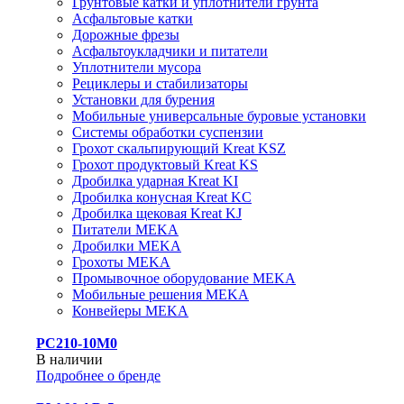
Грунтовые катки и уплотнители грунта
Асфальтовые катки
Дорожные фрезы
Асфальтоукладчики и питатели
Уплотнители мусора
Рециклеры и стабилизаторы
Установки для бурения
Мобильные универсальные буровые установки
Системы обработки суспензии
Грохот скальпирующий Kreat KSZ
Грохот продуктовый Kreat KS
Дробилка ударная Kreat KI
Дробилка конусная Kreat KC
Дробилка щековая Kreat KJ
Питатели MEKA
Дробилки MEKA
Грохоты MEKA
Промывочное оборудование MEKA
Мобильные решения MEKA
Конвейеры MEKA
PC210-10M0
В наличии
Подробнее о бренде