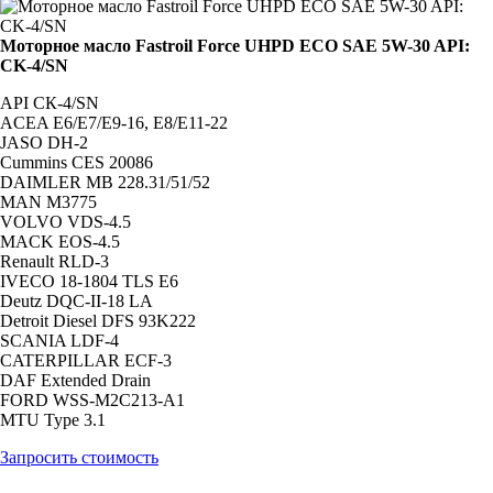
Моторное масло Fastroil Force UHPD ECO SAE 5W-30 API:
CK-4/SN
API CК-4/SN
ACEA E6/Е7/E9-16, Е8/Е11-22
JASO DH-2
Cummins CES 20086
DAIMLER MB 228.31/51/52
MAN M3775
VOLVO VDS-4.5
MACK EOS-4.5
Renault RLD-3
IVECO 18-1804 TLS E6
Deutz DQC-II-18 LA
Detroit Diesel DFS 93K222
SCANIA LDF-4
CATERPILLAR ECF-3
DAF Extended Drain
FORD WSS-M2C213-A1
MTU Type 3.1
Запросить стоимость