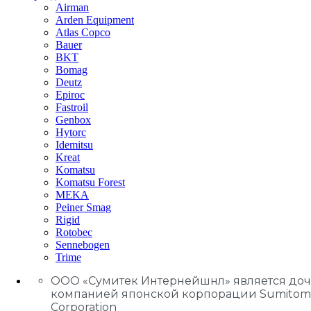
Airman
Arden Equipment
Atlas Сopco
Bauer
BKT
Bomag
Deutz
Epiroc
Fastroil
Genbox
Hytorc
Idemitsu
Kreat
Komatsu
Komatsu Forest
MEKA
Peiner Smag
Rigid
Rotobec
Sennebogen
Trime
ООО «Сумитек Интернейшнл» является до
компанией японской корпорации Sumitom
Corporation