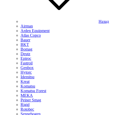
Назад
Airman
Arden Equipment
Atlas Сopco
Bauer
BKT
Bomag
Deutz
Epiroc
Fastroil
Genbox
Hytorc
Idemitsu
Kreat
Komatsu
Komatsu Forest
MEKA
Peiner Smag
Rigid
Rotobec
Sennebogen