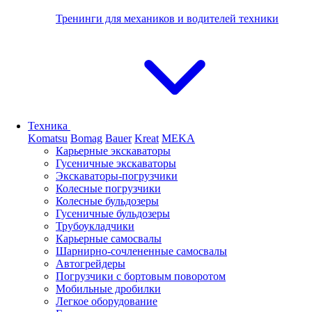
Тренинги для механиков и водителей техники
Техника
Komatsu
Bomag
Bauer
Kreat
MEKA
Карьерные экскаваторы
Гусеничные экскаваторы
Экскаваторы-погрузчики
Колесные погрузчики
Колесные бульдозеры
Гусеничные бульдозеры
Трубоукладчики
Карьерные самосвалы
Шарнирно-сочлененные cамосвалы
Автогрейдеры
Погрузчики с бортовым поворотом
Мобильные дробилки
Легкое оборудование