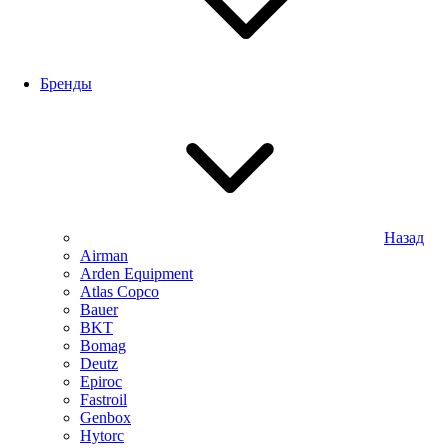
Бренды
Назад
Airman
Arden Equipment
Atlas Сopco
Bauer
BKT
Bomag
Deutz
Epiroc
Fastroil
Genbox
Hytorc