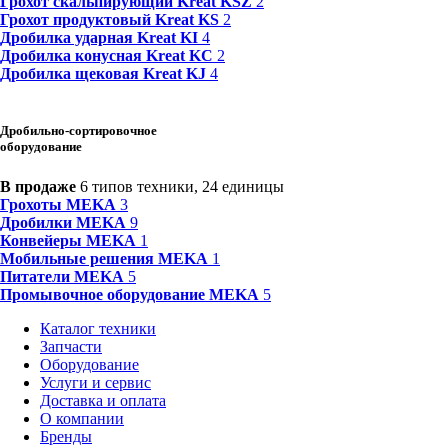
Грохот скальпирующий Kreat KSZ
2
Грохот продуктовый Kreat KS
2
Дробилка ударная Kreat KI
4
Дробилка конусная Kreat KC
2
Дробилка щековая Kreat KJ
4
Дробильно-сортировочное
оборудование
В продаже
6 типов техники, 24 единицы
Грохоты MEKA
3
Дробилки MEKA
9
Конвейеры MEKA
1
Мобильные решения MEKA
1
Питатели MEKA
5
Промывочное оборудование MEKA
5
Каталог техники
Запчасти
Оборудование
Услуги и сервис
Доставка и оплата
О компании
Бренды