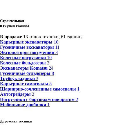
Строительная
и горная техника
В продаже
13 типов техники, 61 единица
Карьерные экскаваторы
10
Гусеничные экскаваторы
11
Экскаваторы-погрузчики
3
Колесные погрузчики
10
Колесные бульдозеры
2
Экскаваторы Komatsu
24
Гусеничные бульдозеры
8
Трубоукладчики
3
Карьерные самосвалы
8
Шарнирно-сочлененные cамосвалы
1
Автогрейдеры
2
Погрузчики с бортовым поворотом
2
Мобильные дробилки
1
Дорожная техника