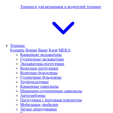
Тренинги для механиков и водителей техники
Техника
Komatsu
Bomag
Bauer
Kreat
MEKA
Карьерные экскаваторы
Гусеничные экскаваторы
Экскаваторы-погрузчики
Колесные погрузчики
Колесные бульдозеры
Гусеничные бульдозеры
Трубоукладчики
Карьерные самосвалы
Шарнирно-сочлененные cамосвалы
Автогрейдеры
Погрузчики с бортовым поворотом
Мобильные дробилки
Легкое оборудование