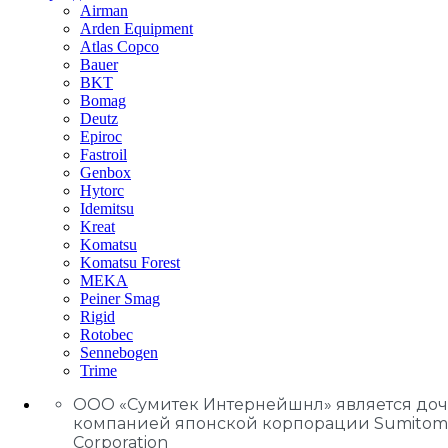
Airman
Arden Equipment
Atlas Сopco
Bauer
BKT
Bomag
Deutz
Epiroc
Fastroil
Genbox
Hytorc
Idemitsu
Kreat
Komatsu
Komatsu Forest
MEKA
Peiner Smag
Rigid
Rotobec
Sennebogen
Trime
ООО «Сумитек Интернейшнл» является до
компанией японской корпорации Sumitom
Corporation