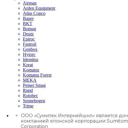
Airman
Arden Equipment
Atlas Сopco
Bauer
BKT
Bomag
Deutz
Epiroc
Fastroil
Genbox
Hytorc
Idemitsu
Kreat
Komatsu
Komatsu Forest
MEKA
Peiner Smag
Rigid
Rotobec
Sennebogen
Trime
ООО «Сумитек Интернейшнл» является до
компанией японской корпорации Sumitom
Corporation