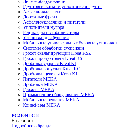
Легкое оборудование
Грунтовые катки и уплотнители грунта
Асфальтовые катки
Дорожные фрезы
Асфальтоукладчики и питатели
Уплотнители мусора
Рециклеры и стабилизаторы
Установки для бурения
Мобильные универсальные буровые установки
Системы обработки суспензии
Грохот скальпирующий Kreat KSZ
Грохот продуктовый Kreat KS
Дробилка ударная Kreat KI
Дробилка конусная Kreat KC
Дробилка щековая Kreat KJ
Питатели MEKA
Дробилки MEKA
Грохоты MEKA
Промывочное оборудование MEKA
Мобильные решения MEKA
Конвейеры MEKA
PC210NLC-8
В наличии
Подробнее о бренде