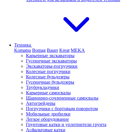
Техника
Komatsu
Bomag
Bauer
Kreat
MEKA
Карьерные экскаваторы
Гусеничные экскаваторы
Экскаваторы-погрузчики
Колесные погрузчики
Колесные бульдозеры
Гусеничные бульдозеры
Трубоукладчики
Карьерные самосвалы
Шарнирно-сочлененные cамосвалы
Автогрейдеры
Погрузчики с бортовым поворотом
Мобильные дробилки
Легкое оборудование
Грунтовые катки и уплотнители грунта
Асфальтовые катки