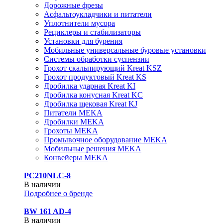
Дорожные фрезы
Асфальтоукладчики и питатели
Уплотнители мусора
Рециклеры и стабилизаторы
Установки для бурения
Мобильные универсальные буровые установки
Системы обработки суспензии
Грохот скальпирующий Kreat KSZ
Грохот продуктовый Kreat KS
Дробилка ударная Kreat KI
Дробилка конусная Kreat KC
Дробилка щековая Kreat KJ
Питатели MEKA
Дробилки MEKA
Грохоты MEKA
Промывочное оборудование MEKA
Мобильные решения MEKA
Конвейеры MEKA
PC210NLC-8
В наличии
Подробнее о бренде
BW 161 AD-4
В наличии