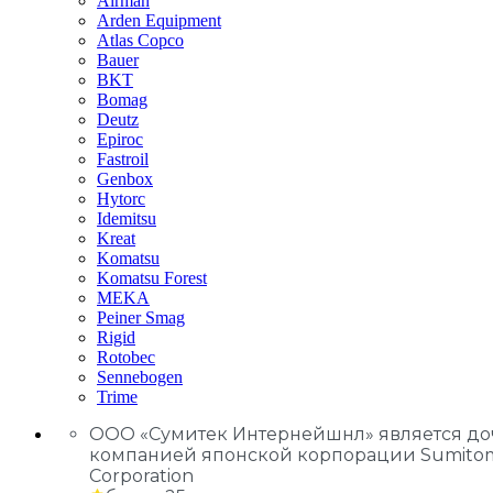
Airman
Arden Equipment
Atlas Сopco
Bauer
BKT
Bomag
Deutz
Epiroc
Fastroil
Genbox
Hytorc
Idemitsu
Kreat
Komatsu
Komatsu Forest
MEKA
Peiner Smag
Rigid
Rotobec
Sennebogen
Trime
ООО «Сумитек Интернейшнл» является д
компанией японской корпорации Sumito
Corporation