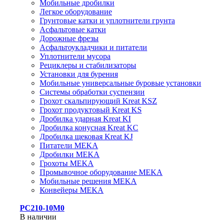
Мобильные дробилки
Легкое оборудование
Грунтовые катки и уплотнители грунта
Асфальтовые катки
Дорожные фрезы
Асфальтоукладчики и питатели
Уплотнители мусора
Рециклеры и стабилизаторы
Установки для бурения
Мобильные универсальные буровые установки
Системы обработки суспензии
Грохот скальпирующий Kreat KSZ
Грохот продуктовый Kreat KS
Дробилка ударная Kreat KI
Дробилка конусная Kreat KC
Дробилка щековая Kreat KJ
Питатели MEKA
Дробилки MEKA
Грохоты MEKA
Промывочное оборудование MEKA
Мобильные решения MEKA
Конвейеры MEKA
PC210-10M0
В наличии