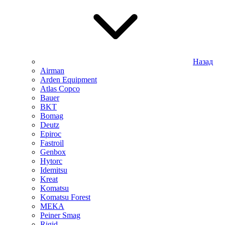
Назад
Airman
Arden Equipment
Atlas Сopco
Bauer
BKT
Bomag
Deutz
Epiroc
Fastroil
Genbox
Hytorc
Idemitsu
Kreat
Komatsu
Komatsu Forest
MEKA
Peiner Smag
Rigid