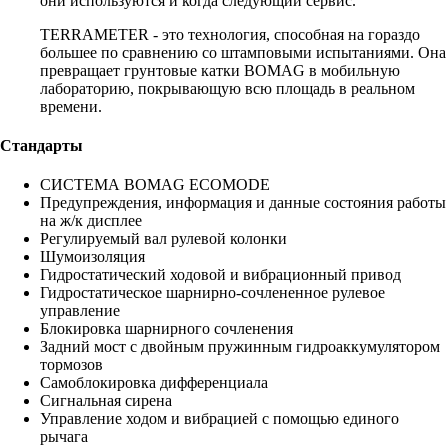
они используются и когда следующий сервис.
TERRAMETER - это технология, способная на гораздо
большее по сравнению со штамповыми испытаниями. Она
превращает грунтовые катки BOMAG в мобильную
лабораторию, покрывающую всю площадь в реальном
времени.
Стандарты
СИСТЕМА BOMAG ECOMODE
Предупреждения, информация и данные состояния работы
на ж/к дисплее
Регулируемый вал рулевой колонки
Шумоизоляция
Гидростатический ходовой и вибрационный привод
Гидростатическое шарнирно-сочлененное рулевое
управление
Блокировка шарнирного сочленения
Задний мост с двойным пружинным гидроаккумулятором
тормозов
Самоблокировка дифференциала
Сигнальная сирена
Управление ходом и вибрацией с помощью единого
рычага