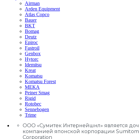
Airman
Arden Equipment
Atlas Сopco
Bauer
BKT
Bomag
Deutz
Epiroc
Fastroil
Genbox
Hytorc
Idemitsu
Kreat
Komatsu
Komatsu Forest
MEKA
Peiner Smag
Rigid
Rotobec
Sennebogen
Trime
ООО «Сумитек Интернейшнл» является до
компанией японской корпорации Sumitom
Corporation