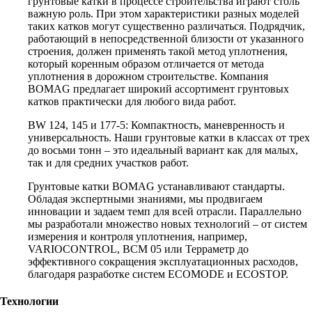
грунтовые катки в процессе строительства играют столь
важную роль. При этом характеристики разных моделей
таких катков могут существенно различаться. Подрядчик,
работающий в непосредственной близости от указанного
строения, должен применять такой метод уплотнения,
который коренным образом отличается от метода
уплотнения в дорожном строительстве. Компания
BOMAG предлагает широкий ассортимент грунтовых
катков практически для любого вида работ.
BW 124, 145 и 177-5: Компактность, маневренность и
универсальность. Наши грунтовые катки в классах от трех
до восьми тонн – это идеальный вариант как для малых,
так и для средних участков работ.
Грунтовые катки BOMAG устанавливают стандарты.
Обладая экспертными знаниями, мы продвигаем
инновации и задаем темп для всей отрасли. Параллельно
мы разработали множество новых технологий – от систем
измерения и контроля уплотнения, например,
VARIOCONTROL, BCM 05 или Терраметр до
эффективного сокращения эксплуатационных расходов,
благодаря разработке систем ECOMODE и ECOSTOP.
Технологии