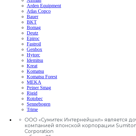
Airman
Arden Equipment
Atlas Сopco
Bauer
BKT
Bomag
Deutz
Epiroc
Fastroil
Genbox
Hytorc
Idemitsu
Kreat
Komatsu
Komatsu Forest
MEKA
Peiner Smag
Rigid
Rotobec
Sennebogen
Trime
ООО «Сумитек Интернейшнл» является д
компанией японской корпорации Sumito
Corporation