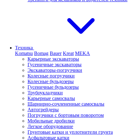
Техника
Komatsu
Bomag
Bauer
Kreat
MEKA
Карьерные экскаваторы
Гусеничные экскаваторы
Экскаваторы-погрузчики
Колесные погрузчики
Колесные бульдозеры
Гусеничные бульдозеры
Трубоукладчики
Карьерные самосвалы
Шарнирно-сочлененные cамосвалы
Автогрейдеры
Погрузчики с бортовым поворотом
Мобильные дробилки
Легкое оборудование
Грунтовые катки и уплотнители грунта
Асфальтовые катки