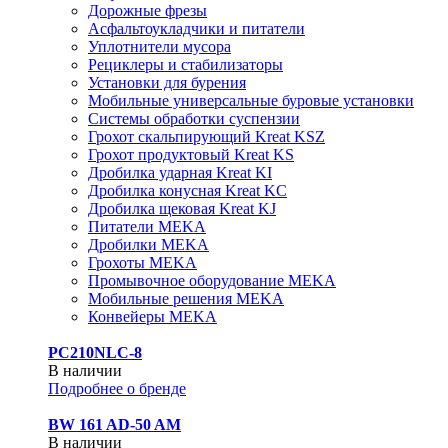
Дорожные фрезы
Асфальтоукладчики и питатели
Уплотнители мусора
Рециклеры и стабилизаторы
Установки для бурения
Мобильные универсальные буровые установки
Системы обработки суспензии
Грохот скальпирующий Kreat KSZ
Грохот продуктовый Kreat KS
Дробилка ударная Kreat KI
Дробилка конусная Kreat KC
Дробилка щековая Kreat KJ
Питатели MEKA
Дробилки MEKA
Грохоты MEKA
Промывочное оборудование MEKA
Мобильные решения MEKA
Конвейеры MEKA
PC210NLC-8
В наличии
Подробнее о бренде
BW 161 AD-50 AM
В наличии