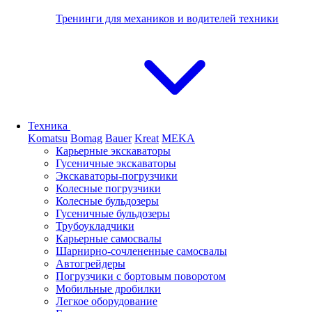
Тренинги для механиков и водителей техники
Техника
Komatsu
Bomag
Bauer
Kreat
MEKA
Карьерные экскаваторы
Гусеничные экскаваторы
Экскаваторы-погрузчики
Колесные погрузчики
Колесные бульдозеры
Гусеничные бульдозеры
Трубоукладчики
Карьерные самосвалы
Шарнирно-сочлененные cамосвалы
Автогрейдеры
Погрузчики с бортовым поворотом
Мобильные дробилки
Легкое оборудование