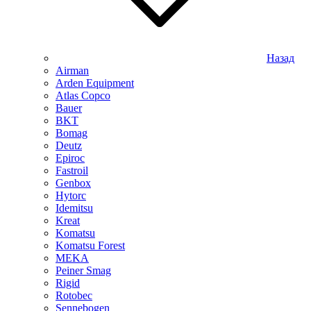
Назад
Airman
Arden Equipment
Atlas Сopco
Bauer
BKT
Bomag
Deutz
Epiroc
Fastroil
Genbox
Hytorc
Idemitsu
Kreat
Komatsu
Komatsu Forest
MEKA
Peiner Smag
Rigid
Rotobec
Sennebogen