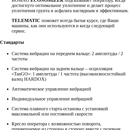
BOMAG
ECONOMIZER
подсказывает оператору, когда
достигнуто оптимальное уплотнение и делает процесс
уплотнения грунта и асфальта наглядным и эффективным.
TELEMATIC
поможет всегда бытьв курсе, где Ваши
машины, как они используются и когда следующий
сервис.
Стандарты
Система вибрации на переднем вальце: 2 амплитуды / 2
частоты
Система вибрации на заднем вальце – осцилляция
«TanGO»: 1 амплитуда / 1 частота (высокоизносостойкий
валец HARDOX)
Автоматическое управление вибрацией
Индивидуальное управление вибрацией
Система плавного старта-останова с установкой
максимальной или постоянной скорости
Кресло оператора с возможностью поворота,
перемещаемое из стороны в сторону вместе с рулевым