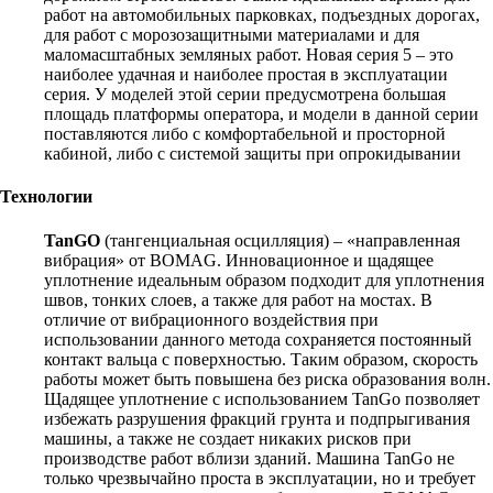
работ на автомобильных парковках, подъездных дорогах,
для работ с морозозащитными материалами и для
маломасштабных земляных работ. Новая серия 5 – это
наиболее удачная и наиболее простая в эксплуатации
серия. У моделей этой серии предусмотрена большая
площадь платформы оператора, и модели в данной серии
поставляются либо с комфортабельной и просторной
кабиной, либо с системой защиты при опрокидывании
Технологии
TanGO
(тангенциальная осцилляция) – «направленная
вибрация» от BOMAG. Инновационное и щадящее
уплотнение идеальным образом подходит для уплотнения
швов, тонких слоев, а также для работ на мостах. В
отличие от вибрационного воздействия при
использовании данного метода сохраняется постоянный
контакт вальца с поверхностью. Таким образом, скорость
работы может быть повышена без риска образования волн.
Щадящее уплотнение с использованием TanGo позволяет
избежать разрушения фракций грунта и подпрыгивания
машины, а также не создает никаких рисков при
производстве работ вблизи зданий. Машина TanGo не
только чрезвычайно проста в эксплуатации, но и требует