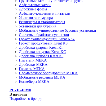
Грунтовые катки и уплотнители грунта
Асфальтовые катки
Дорожные фрезы
Асфальтоукладчики и питатели
Уплотнители мусора
Рециклеры и стабилизаторы
Установки для бурения
Мобильные универсальные буровые установки
Системы обработки суспензии
Грохот скальпирующий Kreat KSZ
Грохот продуктовый Kreat KS
Дробилка ударная Kreat KI
Дробилка конусная Kreat KC
Дробилка щековая Kreat KJ
Питатели MEKA
Дробилки MEKA
Грохоты MEKA
Промывочное оборудование MEKA
Мобильные решения MEKA
Конвейеры MEKA
PC210-10M0
В наличии
Подробнее о бренде