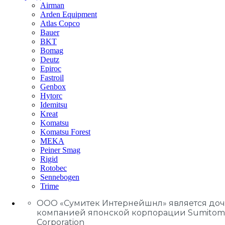
Airman
Arden Equipment
Atlas Сopco
Bauer
BKT
Bomag
Deutz
Epiroc
Fastroil
Genbox
Hytorc
Idemitsu
Kreat
Komatsu
Komatsu Forest
MEKA
Peiner Smag
Rigid
Rotobec
Sennebogen
Trime
ООО «Сумитек Интернейшнл» является до
компанией японской корпорации Sumitom
Corporation